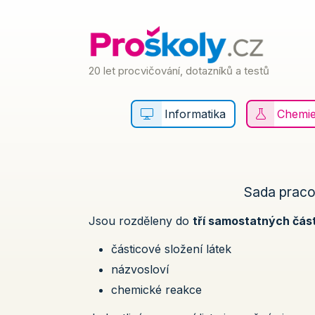
20 let procvičování, dotazníků a testů
Informatika
Chemi
Sada pracov
Jsou rozděleny do
tří samostatných část
částicové složení látek
názvosloví
chemické reakce