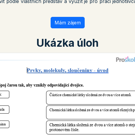
it podle vlastních představ a využít je pro práci jednotlivc
Mám zájem
Ukázka úloh