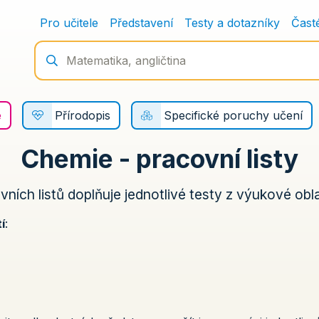
Pro učitele
Představení
Testy a dotazníky
Čast
e
Přírodopis
Specifické poruchy učení
Chemie - pracovní listy
ních listů doplňuje jednotlivé testy z výukové obl
í
: