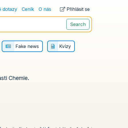
é dotazy
Ceník
O nás
Přihlásit se
Search
Fake news
Kvízy
asti Chemie.