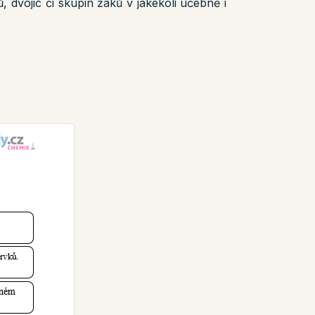
ů, dvojic či skupin žáků v jakékoli učebně i