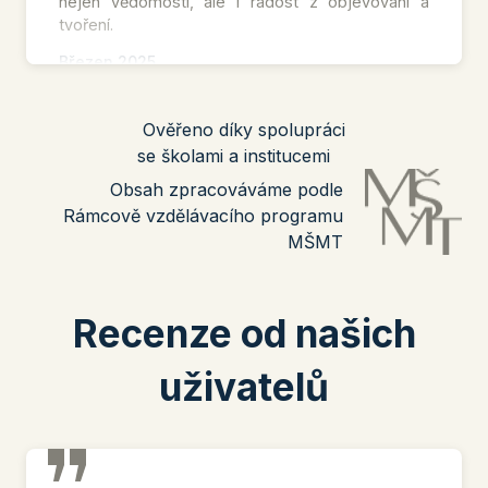
nejen vědomosti, ale i radost z objevování a
tvoření.
Březen 2025
Spustili jsme pro vás zbrusu novou testovou
sekci –
poslechy z anglického jazyka
.
Ověřeno díky spolupráci
Čeká vás sada
12 autentických konverzací
,
se školami a institucemi
které vznikly ve spolupráci s
rodilým mluvčím z
Velké Británie
a
umělou inteligencí
.
Obsah zpracováváme podle
Poslechy nabízí:
Rámcově vzdělávacího programu
možnost upevnit si slovní zásobu
MŠMT
práci s různými akcenty
volbu obtížnosti podle úrovně žáka
rozvoj porozumění mluvenému slovu
Recenze od našich
Listopad 2024
Srovnávací testy
jako jednoduchý nástroj pro
uživatelů
měření a porovnání zvládnutí učiva žáky
základních škol.
6 testů z českého jazyka
9 testů z matematiky
4 testy z anglického jazyka