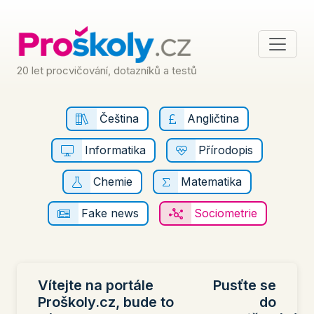
20 let procvičování, dotazníků a testů
Čeština
Angličtina
Informatika
Přírodopis
Chemie
Matematika
Fake news
Sociometrie
Vítejte na portále
Pusťte se
Proškoly.cz, bude to
do