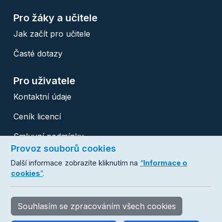
Pro žáky a učitele
Jak začít pro učitele
Časté dotazy
Pro uživatele
Kontaktní údaje
Ceník licencí
Smluvní podmínky
Provoz souborů cookies
Ochrana osobních údajů
Další informace zobrazíte kliknutím na
“
Informace o
cookies
”
.
Copyright © 2007 - 2026 Databox s.r.o.
Všechna práva vyhrazena. hotline:
+420 488 058 046
Souhlasím se zpracováním všech cookies
proskoly@databox.cz