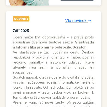
NOVINKY
Víc novinek
Září 2025
Učení může být dobrodružství – a právě proto
spouštíme dvě nové testové sekce:
Vlastivěda
a Informatika pro mírně pokročilé: Scratch.
Ve vlastivědě se žáci vydají na cestu Českou
republikou. Procvičí si orientaci v mapě, poznají
regiony, památky i historické události, které
utvářely naši zemi a pomáhají chápat její
současnost.
Scratch naopak otevírá dveře do digitálního světa.
Hravým způsobem rozvíjí informatické myšlení,
logiku i kreativitu. Od jednoduchých bloků až po
první animace – testy vedou krok za krokem k
tomu, aby si žáci osvojili základy programování.
Přejeme vám, ať nové testy přinesou žákům