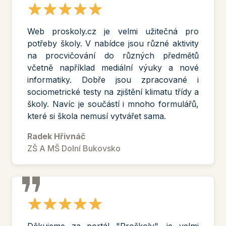
Září 2024
Nové funkce pro učitele a žáky, které rozšiřují
Web proskoly.cz je velmi užitečná pro
možnosti využití obsahu portálu:
potřeby školy. V nabídce jsou různé aktivity
zadávání
domácích úkolů
na procvičování do různých předmětů
zadávání
testů v hodině
včetně například mediální výuky a nové
statistiky tříd
informatiky. Dobře jsou zpracované i
stromový přehled testů
sociometrické testy na zjištění klimatu třídy a
Duben 2024
školy. Navíc je součástí i mnoho formulářů,
Připravili jsem další sadu
12 nových testů
, kterou
které si škola nemusí vytvářet sama.
otevíráme již druhou tematickou oblast nového
pojetí výuky informatiky
Algoritmizace a
Radek Hřivnáč
programování
. Celá oblast je připravená na míru
ZŠ A MŠ Dolní Bukovsko
výuce podle učebnice
Základy programování
ve Scratch pro 5. ročník základní školy
.