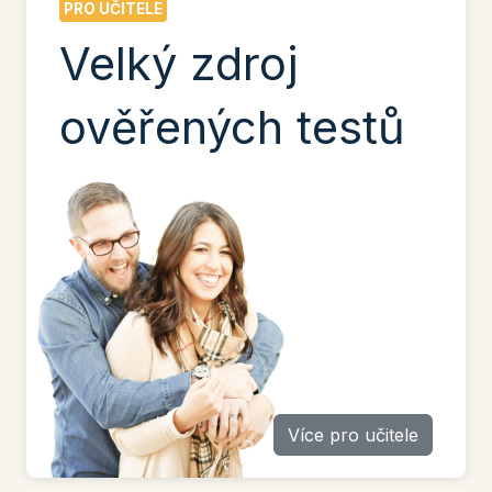
PRO UČITELE
Velký zdroj
ověřených testů
Více pro učitele