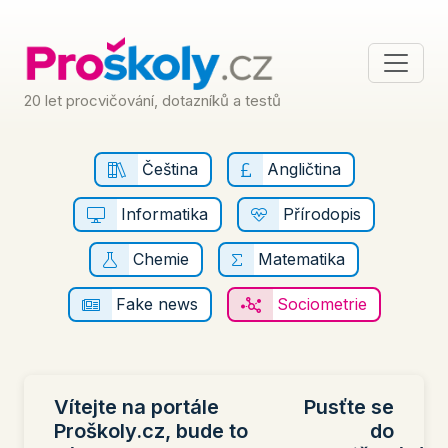
20 let procvičování, dotazníků a testů
Čeština
Angličtina
Informatika
Přírodopis
Chemie
Matematika
Fake news
Sociometrie
Vítejte na portále
Pusťte se
Proškoly.cz, bude to
do