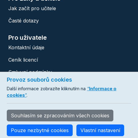
Jak začít pro učitele
Časté dotazy
Pro uživatele
Kontaktní údaje
Ceník licencí
Smluvní podmínky
Provoz souborů cookies
Ochrana osobních údajů
Další informace zobrazíte kliknutím na
“
Informace o
cookies
”
.
Copyright © 2007 - 2026 Databox s.r.o.
Všechna práva vyhrazena. hotline:
+420 488 058 046
Souhlasím se zpracováním všech cookies
proskoly@databox.cz
Pouze nezbytné cookies
Vlastní nastavení