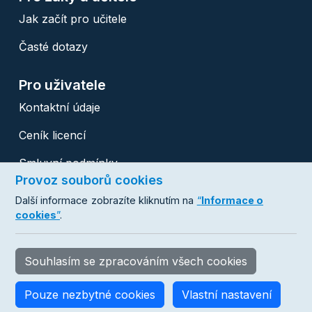
Jak začít pro učitele
Časté dotazy
Pro uživatele
Kontaktní údaje
Ceník licencí
Smluvní podmínky
Provoz souborů cookies
Ochrana osobních údajů
Další informace zobrazíte kliknutím na
“
Informace o
cookies
”
.
Copyright © 2007 - 2026 Databox s.r.o.
Všechna práva vyhrazena. hotline:
+420 488 058 046
Souhlasím se zpracováním všech cookies
proskoly@databox.cz
Pouze nezbytné cookies
Vlastní nastavení